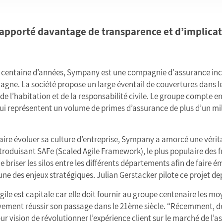
pporté davantage de transparence et d’implicati
ne centaine d’années, Sympany est une compagnie d'assurance in
agne. La société propose un large éventail de couvertures dans l
 de l’habitation et de la responsabilité civile. Le groupe compte 
ui représentent un volume de primes d’assurance de plus d’un mil
aire évoluer sa culture d’entreprise, Sympany a amorcé une vérit
troduisant SAFe (Scaled Agile Framework), le plus populaire des 
t de briser les silos entre les différents départements afin de faire 
des enjeux stratégiques. Julian Gerstacker pilote ce projet depu
ile est capitale car elle doit fournir au groupe centenaire les mo
tivement réussir son passage dans le 21ème siècle. “Récemment, 
r vision de révolutionner l’expérience client sur le marché de l’a