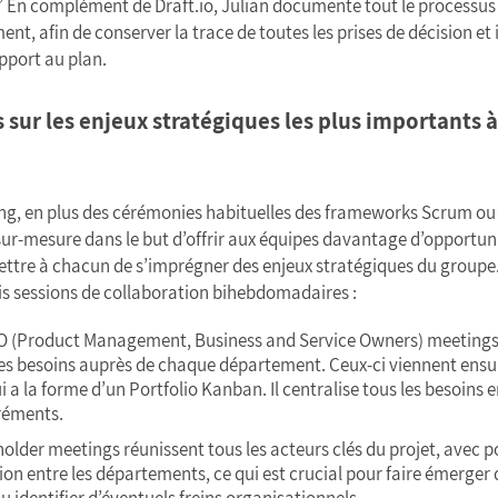
s.” En complément de Draft.io, Julian documente tout le processu
nt, afin de conserver la trace de toutes les prises de décision et 
pport au plan.
 sur les enjeux stratégiques les plus importants à
ng, en plus des cérémonies habituelles des frameworks Scrum ou
sur-mesure dans le but d’offrir aux équipes davantage d’opportun
ttre à chacun de s’imprégner des enjeux stratégiques du groupe
ois sessions de collaboration bihebdomadaires :
 (Product Management, Business and Service Owners) meetings
 les besoins auprès de chaque département. Ceux-ci viennent ensu
ui a la forme d’un Portfolio Kanban. Il centralise tous les besoins
créments.
older meetings réunissent tous les acteurs clés du projet, avec po
ion entre les départements, ce qui est crucial pour faire émerger
u identifier d’éventuels freins organisationnels.