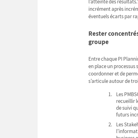
l’atteinte des résultat
incrément après incréme
éventuels écarts par ra
Rester concentrés
groupe
Entre chaque PI Planni
en place un processus 
coordonner et de perme
s’articule autour de tr
Les PMBSO
recueillir
de suivi q
futurs in
Les Stakeh
l’informat
business o