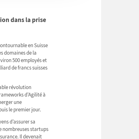
on dans la prise
contournable en Suisse
es domaines de la
environ 500 employés et
liard de francs suisses
able révolution
frameworks d’Agilité à
émerger une
is le premier jour.
yens d’assurer sa
de nombreuses startups
ssurance. Il devenait