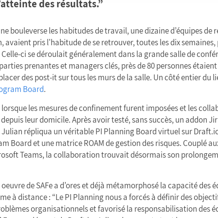
atteinte des résultats.”
e bouleverse les habitudes de travail, une dizaine d’équipes de r
avaient pris l'habitude de se retrouver, toutes les dix semaines,
 Celle-ci se déroulait généralement dans la grande salle de confér
arties prenantes et managers clés, près de 80 personnes étaient
lacer des post-it sur tous les murs de la salle. Un côté entier du li
ogram
Board
.
e lorsque les mesures de confinement furent imposées et les col
r depuis leur domicile. Après avoir testé, sans succès, un addon Ji
ulian répliqua un véritable PI Planning Board virtuel sur Draft.io
ram Board et une matrice ROAM de gestion des risques. Couplé aux
rosoft Teams, la collaboration trouvait désormais son prolongem
n oeuvre de SAFe a d’ores et déjà métamorphosé la capacité des é
e à distance : “Le PI Planning nous a forcés à définir des objectifs
roblèmes organisationnels et favorisé la responsabilisation des 