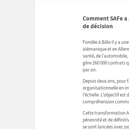
Comment SAFe a a
de décision
Fondée à Bâle il y a u
alémanique et en Allem
santé, de l’automobile,
gère 260 000 contrats q
par an.
Depuis deux ans, pour f
organisationnelle en in
l’échelle. L’objectif es
compréhension commune 
Cette transformation Ag
pérennité et de défini
se sont lancées avec pou