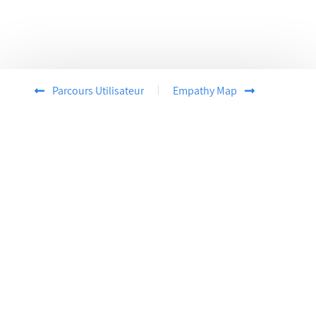
Parcours Utilisateur
Empathy Map
Créez votre premier draft dès aujourd’hui
S'inscrire
Démarrez dès aujourd'hui avec notre
Plan Gratuit
.
Produit